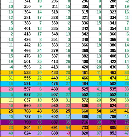
11
341
10
296
8
296
0
288
-2
10
350
9
311
15
305
9
307
19
10
364
14
318
7
315
10
323
16
12
381
17
328
10
321
6
334
11
5
388
7
330
2
336
15
341
7
15
401
13
335
5
342
6
354
13
2
418
17
348
13
342
0
360
6
13
426
8
351
3
348
6
366
6
11
442
16
363
12
366
18
380
14
9
466
24
379
16
369
3
395
15
15
476
10
387
8
382
13
408
13
19
501
25
413
26
400
18
422
14
-4
503
2
413
0
420
20
430
8
19
533
30
433
20
461
41
463
33
31
555
22
449
16
466
5
474
11
16
591
36
476
27
484
18
502
28
28
597
6
480
4
525
41
535
33
5
627
30
507
27
552
27
552
17
11
637
10
538
31
572
20
590
38
40
660
23
560
22
606
34
624
34
25
708
48
585
25
660
54
665
41
40
727
19
602
17
686
26
706
41
38
790
63
637
35
716
30
778
72
23
804
14
691
54
733
17
805
27
40
824
20
688
-3
820
87
852
47