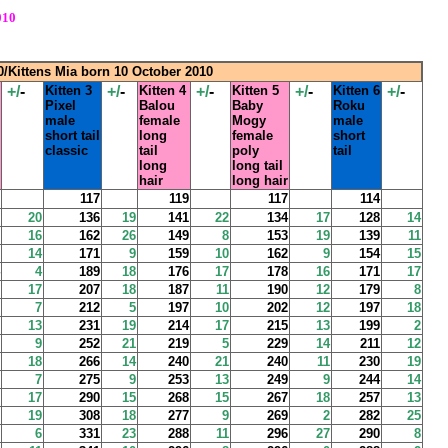
010
0/Kittens Mia born 10 October 2010
+/
-
Kitten 3
+/
-
Kitten 4
+/
-
Kitten 5
+/
-
Kitten 6
+/
-
Pixel
Balou
Baby
Roku
male
female
Mogy
male
short tail
long
female
short
classic
tail
poly
tail
long
long tail
hair
long hair
117
119
117
114
20
136
19
141
22
134
17
128
14
16
162
26
149
8
153
19
139
11
14
171
9
159
10
162
9
154
15
4
189
18
176
17
178
16
171
17
17
207
18
187
11
190
12
179
8
7
212
5
197
10
202
12
197
18
13
231
19
214
17
215
13
199
2
9
252
21
219
5
229
14
211
12
18
266
14
240
21
240
11
230
19
7
275
9
253
13
249
9
244
14
17
290
15
268
15
267
18
257
13
19
308
18
277
9
269
2
282
25
6
331
23
288
11
296
27
290
8