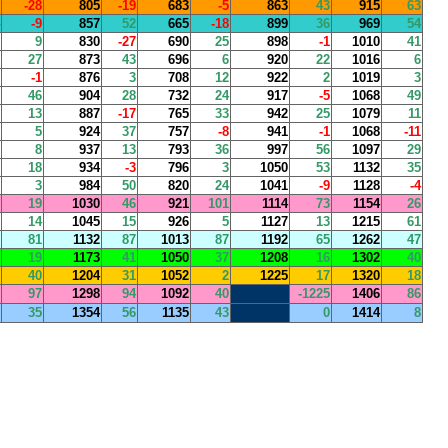
-28
805
-19
683
-5
863
43
915
63
-9
857
52
665
-18
899
36
969
54
9
830
-27
690
25
898
-1
1010
41
27
873
43
696
6
920
22
1016
6
-1
876
3
708
12
922
2
1019
3
46
904
28
732
24
917
-5
1068
49
13
887
-17
765
33
942
25
1079
11
5
924
37
757
-8
941
-1
1068
-11
8
937
13
793
36
997
56
1097
29
18
934
-3
796
3
1050
53
1132
35
3
984
50
820
24
1041
-9
1128
-4
19
1030
46
921
101
1114
73
1154
26
14
1045
15
926
5
1127
13
1215
61
81
1132
87
1013
87
1192
65
1262
47
19
1173
41
1050
37
1208
16
1302
40
40
1204
31
1052
2
1225
17
1320
18
97
1298
94
1092
40
-1225
1406
86
35
1354
56
1135
43
0
1414
8