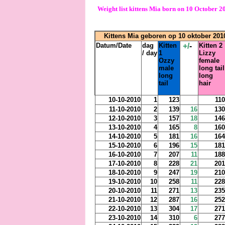
Weight list kittens Mia born on 10 October 2
Kittens Mia geboren op 10 oktober 201
Datum/Date
dag
Kitten
+/
-
Kitten 2
/ day
1
Lizzy
Ozzy
female
male
long tail
long
long
tail
hair
10-10-2010
1
123
110
11-10-2010
2
139
16
130
12-10-2010
3
157
18
146
13-10-2010
4
165
8
160
14-10-2010
5
181
16
164
15-10-2010
6
196
15
181
16-10-2010
7
207
11
188
17-10-2010
8
228
21
201
18-10-2010
9
247
19
210
19-10-2010
10
258
11
228
20-10-2010
11
271
13
235
21-10-2010
12
287
16
252
22-10-2010
13
304
17
271
23-10-2010
14
310
6
277