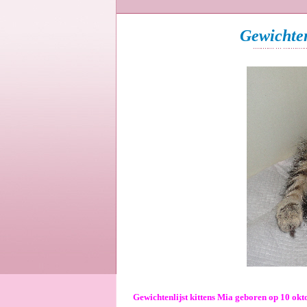
Gewichten
Gewichtenlijst kittens Mia geboren op 10 ok